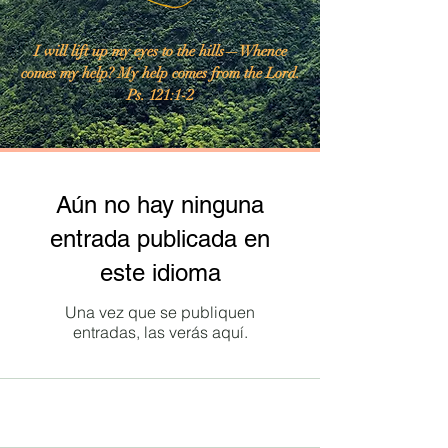
I will lift up my eyes to the hills—Whence
comes my help? My help comes from the Lord.
Ps. 121:1-2
Aún no hay ninguna
entrada publicada en
este idioma
Una vez que se publiquen
entradas, las verás aquí.