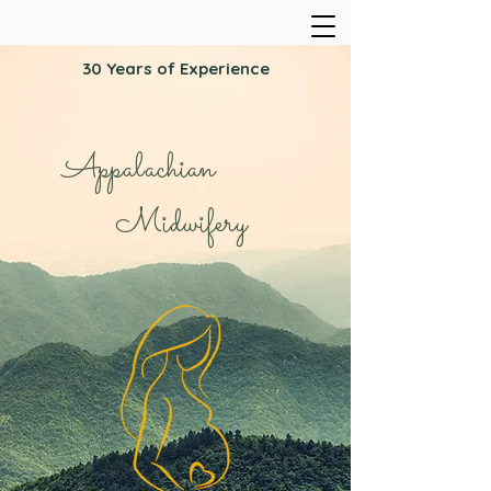
30 Years of Experience
Appalachian
Midwifery