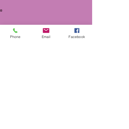
ta
Phone
Email
Facebook