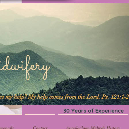
ifery
mes my help? My help comes from the Lord. Ps. 121:1-2
30 Years of Experience
imonials
Contact
Appalachian Midwife History