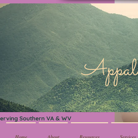
Appa
erving Southern VA & WV
Home
About
Resources
Services