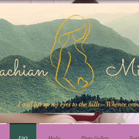
lachian Midw
I will lift up my eyes to the hills—Whence co
FAQ
Media
Photo Gallery
Test