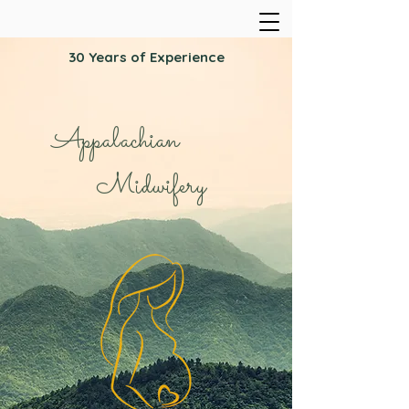
30 Years of Experience
Appalachian
Midwifery