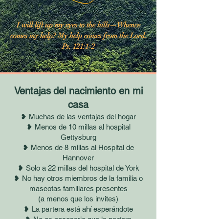
I will lift up my eyes to the hills—Whence
comes my help? My help comes from the Lord.
Ps. 121:1-2
Ventajas
del nacimiento en mi
casa
❥ Muchas de las ventajas del hogar
❥ Menos de 10 millas al hospital
Gettysburg
❥ Menos de 8 millas al Hospital de
Hannover
❥ Solo a 22 millas del hospital de York
❥ No hay otros miembros de la familia o
mascotas familiares presentes
(a menos que los invites)
❥ La partera está ahí esperándote